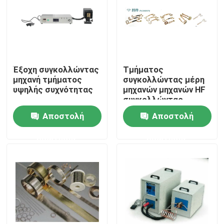
ΠΕΡΙΠΟΥ ΗΠΑ
Γύρος εργοστασίων
Έξοχη συγκολλώντας
Τμήματος
μηχανή τμήματος
συγκολλώντας μέρη
υψηλής συχνότητας
μηχανών μηχανών HF
Ποιοτικός έλεγχος
συγκολλώντας
Αποστολή
Αποστολή
Μας ελάτε σε επαφή με
ερώτησης
ερώτησης
Ειδήσεις
Ζητήστε ένα απόσπασμα
Λεπίδα πριονιού διαμαντιών