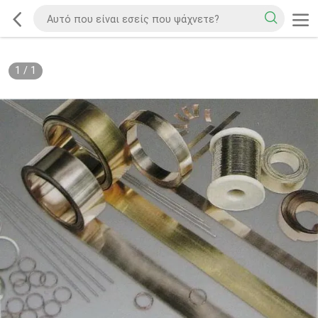
1
/
1