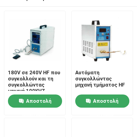
180V σε 240V HF που
Αυτόματη
συγκολλούν και τη
συγκολλώντας
συγκολλώντας
μηχανή τμήματος HF
μηχανή 100KHZ
Σπίτι
τμήματος θέρμανσης
Αποστολή
Αποστολή
ερώτησης
ερώτησης
ΠΡΟΪΟΝΤΑ
βίντεο