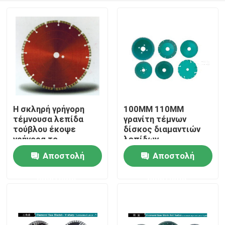
Η σκληρή γρήγορη
100MM 110MM
τέμνουσα λεπίδα
γρανίτη τέμνων
τούβλου έκοψε
δίσκος διαμαντιών
γρήγορα το
λεπίδων
μαρμάρινο πλάτος
συγκολλημένος κενό
Αποστολή
Αποστολή
Σπίτι
2.1mm 500mm Seg
για την κοπή Stone
λεπίδων
ερώτησης
ερώτησης
ΠΡΟΪΟΝΤΑ
βίντεο