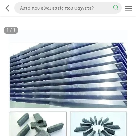
1
/
1